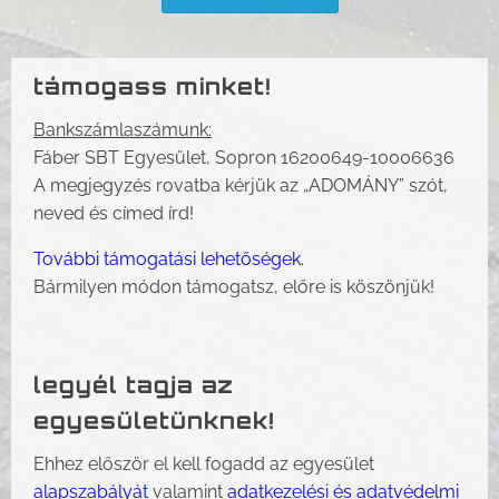
támogass minket!
Bankszámlaszámunk:
Fáber SBT Egyesület, Sopron 16200649-10006636
A megjegyzés rovatba kérjük az „ADOMÁNY” szót,
neved és címed írd!
További támogatási lehetőségek.
Bármilyen módon támogatsz, előre is köszönjük!
legyél tagja az
egyesületünknek!
Ehhez először el kell fogadd az egyesület
alapszabályát
valamint
adatkezelési és adatvédelmi