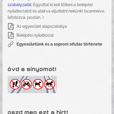
szabályzatát
. Egyúttal ki kell tölteni a belépési
nyilatkozatot és aláírva eljuttatni nekünk! (scannelve,
lefotózva, postán...)
Az egyesület alapszabálya
Belépési nyilatkozat
Egyesületünk és a soproni sífutás története
óvd a sínyomot!
oszd meg ezt a hírt!