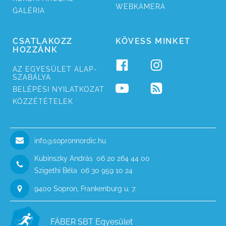
WEB­KAMERA
GALÉRIA
CSATLAKOZZ
KÖVESS MINKET
HOZZÁNK
AZ EGYESÜ­LET ALAP­
SZABÁLYA
BELÉPÉSI NYILAT­KOZAT
KÖZZÉ­TÉTELEK
inf0@sopronnordic.hu
Kubinszky András
06 20 264 44 00
Szigethi Béla
06 30 959 10 24
9400 Sopron,
Frankenburg u. 7.
FÁBER SBT Egyesület