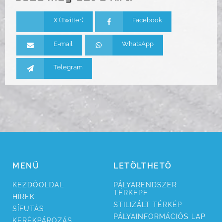
X (Twitter)
Facebook
E-mail
WhatsApp
Telegram
MENÜ
LETÖLTHETŐ
KEZDŐ­OLDAL
PÁLYA­RENDSZER
TÉRKÉPE
HÍREK
STILI­ZÁLT TÉRKÉP
SÍ­FUTÁS
PÁLYA­INFORMÁCIÓS LAP
KERÉK­PÁROZÁS