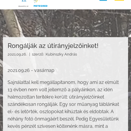
Rongálják az útirányjelzőinket!
2021.09.26. |
szerző:
Kubinszky András
2021.09.26 - vasárnap
Sajnálattal kell megállapítanom, hogy ami az elmúlt
13 évben nem volt jellemző a pályáinkon, az idén
halmozottan terítékre került: útirányjelzőinket
szándékosan rongálják. Egy sor műanyag táblánkat
el- és letörték, oszlopokat kihúztak és eldobtak. A
néhány fotó önmagáért beszél. Pedig Egyesületünk
kevés pénzét szívesen költenénk másra, mint a