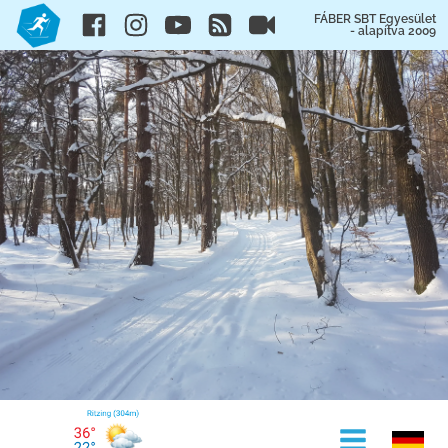
FÁBER SBT Egyesület
- alapítva 2009