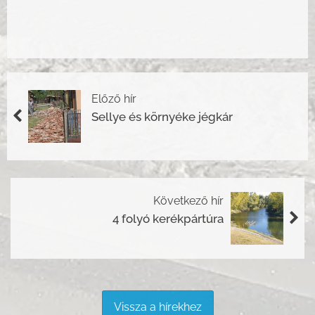
Előző hír
Sellye és környéke jégkár
Következő hír
4 folyó kerékpártúra
Vissza a hírekhez