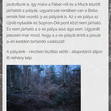
javítottunk is, így mára a Fáber-rét és a Muck között
járhatók a pályák, ugyancsak rendben van a Bella-
emlék felé vezető 3-as pályánk is. Az 1-es pálya az
Újréti nyiladék és Sopron-Dél pont közt nem járható.
És nem járható a 2-es pálya alsó ága sem. Ugyanitt
jelezem már most, hogy a 2-es pályát érinti a január
9-én kedden tartandó vadászat!
A pályáink - részben tisztítás előtti - állapotáról álljon
itt néhány kép: