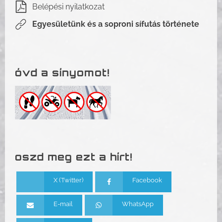
Belépési nyilatkozat
Egyesületünk és a soproni sífutás története
óvd a sínyomot!
oszd meg ezt a hírt!
X (Twitter)
Facebook
E-mail
WhatsApp