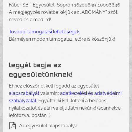
Fáber SBT Egyesület, Sopron 16200649-10006636
A megjegyzés rovatba kérjük az „ADOMÁNY” szót,
neved és címed írd!
További támogatási lehetőségek.
Bármilyen módon támogatsz, előre is köszönjük!
legyél tagja az
egyesületünknek!
Ehhez először el kell fogadd az egyesület
alapszabályát
valamint
adatkezelési és adatvédelmi
szabályzatát
. Egyúttal ki kell tölteni a belépési
nyilatkozatot és aláírva eljuttatni nekünk! (scannelve,
lefotózva, postán...)
Az egyesület alapszabálya