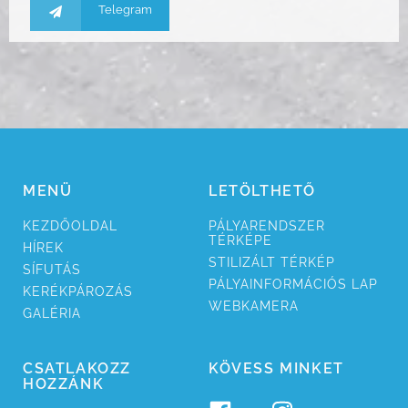
Telegram
MENÜ
LETÖLTHETŐ
KEZDŐ­OLDAL
PÁLYA­RENDSZER
TÉRKÉPE
HÍREK
STILI­ZÁLT TÉRKÉP
SÍ­FUTÁS
PÁLYA­INFORMÁCIÓS LAP
KERÉK­PÁROZÁS
WEB­KAMERA
GALÉRIA
CSATLAKOZZ
KÖVESS MINKET
HOZZÁNK