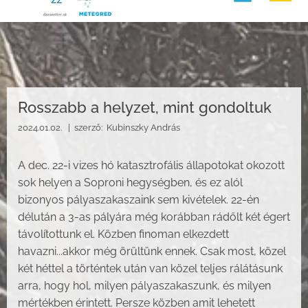
Rosszabb a helyzet, mint gondoltuk
2024.01.02. |
szerző:
Kubinszky András
A dec. 22-i vizes hó katasztrofális állapotokat okozott
sok helyen a Soproni hegységben, és ez alól
bizonyos pályaszakaszaink sem kivételek. 22-én
délután a 3-as pályára még korábban rádőlt két égert
távolítottunk el. Közben finoman elkezdett
havazni...akkor még örültünk ennek. Csak most, közel
két héttel a történtek után van közel teljes rálátásunk
arra, hogy hol, milyen pályaszakaszunk, és milyen
mértékben érintett. Persze közben amit lehetett