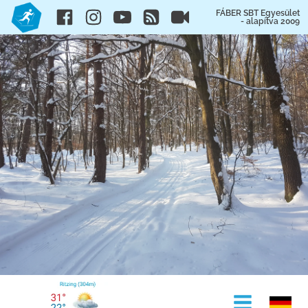
FÁBER SBT Egyesület
- alapítva 2009