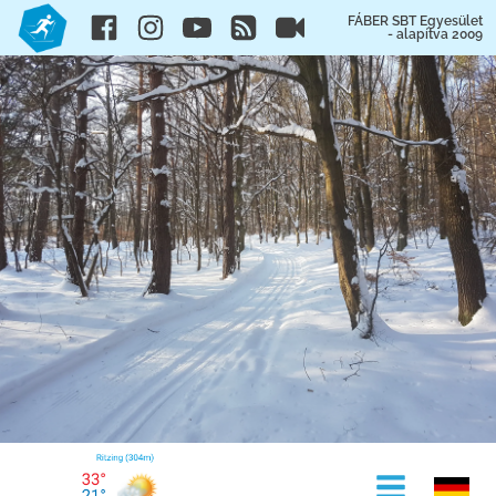
FÁBER SBT Egyesület
- alapítva 2009