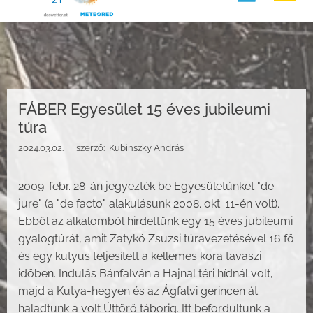
FÁBER Egyesület 15 éves jubileumi
túra
2024.03.02. |
szerző:
Kubinszky András
2009. febr. 28-án jegyezték be Egyesületünket "de
jure" (a "de facto" alakulásunk 2008. okt. 11-én volt).
Ebből az alkalomból hirdettünk egy 15 éves jubileumi
gyalogtúrát, amit Zatykó Zsuzsi túravezetésével 16 fő
és egy kutyus teljesített a kellemes kora tavaszi
időben. Indulás Bánfalván a Hajnal téri hídnál volt,
majd a Kutya-hegyen és az Ágfalvi gerincen át
haladtunk a volt Úttörő táborig. Itt befordultunk a