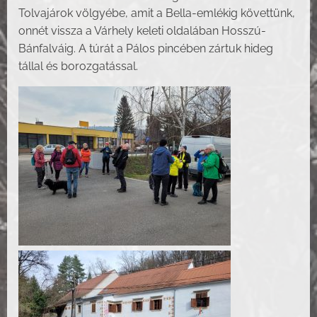
Tolvajárok völgyébe, amit a Bella-emlékig követtünk,
onnét vissza a Várhely keleti oldalában Hosszú-
Bánfalváig. A túrát a Pálos pincében zártuk hideg
tállal és borozgatással.