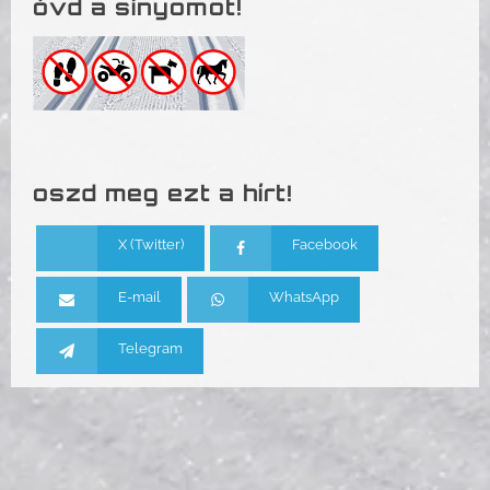
óvd a sínyomot!
oszd meg ezt a hírt!
X (Twitter)
Facebook
E-mail
WhatsApp
Telegram