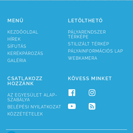
MENÜ
LETÖLTHETŐ
KEZDŐ­OLDAL
PÁLYA­RENDSZER
TÉRKÉPE
HÍREK
STILI­ZÁLT TÉRKÉP
SÍ­FUTÁS
PÁLYA­INFORMÁCIÓS LAP
KERÉK­PÁROZÁS
WEB­KAMERA
GALÉRIA
CSATLAKOZZ
KÖVESS MINKET
HOZZÁNK
AZ EGYESÜ­LET ALAP­
SZABÁLYA
BELÉPÉSI NYILAT­KOZAT
KÖZZÉ­TÉTELEK