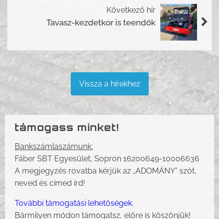
Következő hír
Tavasz-kezdetkor is teendők
Vissza a hírekhez
támogass minket!
Bankszámlaszámunk:
Fáber SBT Egyesület, Sopron 16200649-10006636
A megjegyzés rovatba kérjük az „ADOMÁNY” szót,
neved és címed írd!
További támogatási lehetőségek.
Bármilyen módon támogatsz, előre is köszönjük!