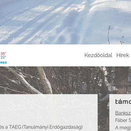
Kezdőoldal
Hírek
támo
Banksz
Fáber 
 és a TAEG (Tanulmányi Erdőgazdaság)
A megj