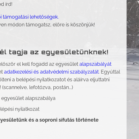
d írd!
i támogatási lehetőségek.
yen módon támogatsz, előre is köszönjük!
él tagja az egyesületünknek!
lőször el kell fogadd az egyesület
alapszabályát
nt
adatkezelési és adatvédelmi szabályzatát
. Egyúttal
tölteni a belépési nyilatkozatot és aláírva eljuttatni
 (scannelve, lefotózva, postán...)
 egyesület alapszabálya
lépési nyilatkozat
yesületünk és a soproni sífutás története