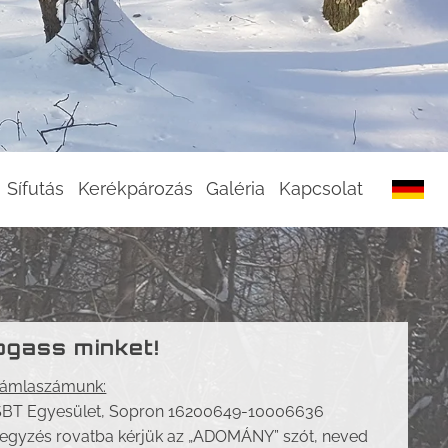
Sífutás
Kerékpározás
Galéria
Kapcsolat
gass minket!
ámlaszámunk:
SBT Egyesület, Sopron 16200649-10006636
egyzés rovatba kérjük az „ADOMÁNY” szót, neved