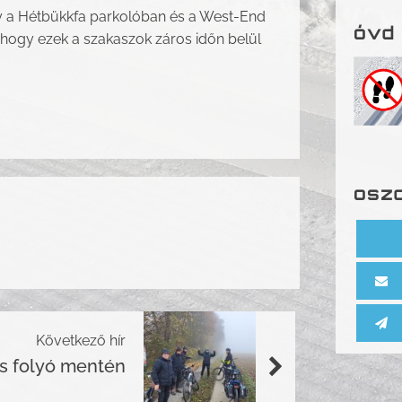
ely a Hétbükkfa parkolóban és a West-End
óvd 
t, hogy ezek a szakaszok záros időn belül
oszd
Következő hír
cs folyó mentén