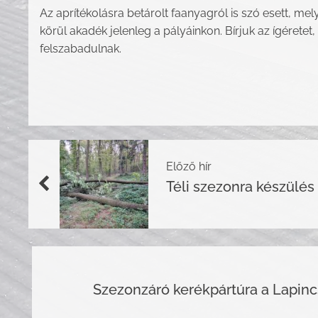
Az aprítékolásra betárolt faanyagról is szó esett, m
körül akadék jelenleg a pályáinkon. Bírjuk az ígérete
felszabadulnak.
Előző hír
Téli szezonra készülés
Szezonzáró kerékpártúra a Lapin