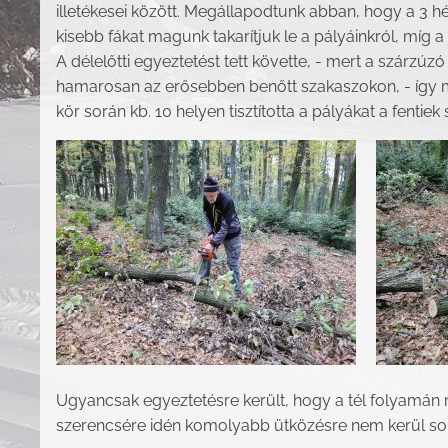
illetékesei között. Megállapodtunk abban, hogy a 3 hétte
kisebb fákat magunk takarítjuk le a pályáinkról, míg
A délelőtti egyeztetést tett követte, - mert a szárzúzó
hamarosan az erősebben benőtt szakaszokon, - így m
kör során kb. 10 helyen tisztította a pályákat a fentiek s
Ugyancsak egyeztetésre került, hogy a tél folyamán 
szerencsére idén komolyabb ütközésre nem kerül sor