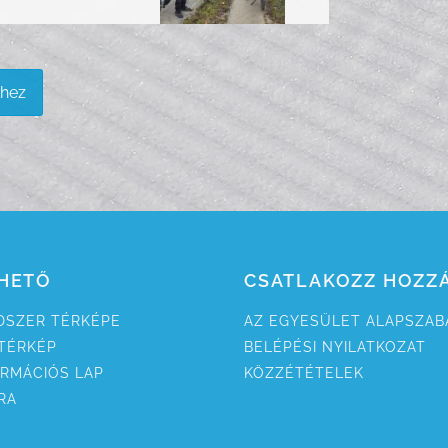
khez
HETŐ
CSATLAKOZZ HOZZ
NDSZER TÉRKÉPE
AZ EGYESÜ­LET ALAP­SZAB
 TÉRKÉP
BELÉPÉSI NYILAT­KOZAT
ORMÁCIÓS LAP
KÖZZÉ­TÉTELEK
RA