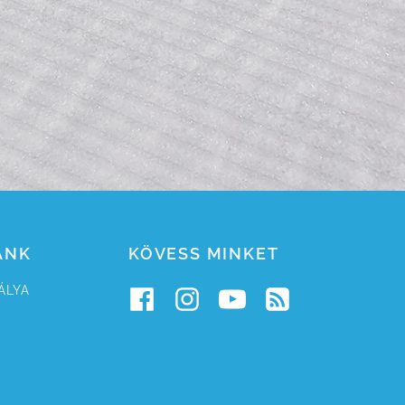
ÁNK
KÖVESS MINKET
ÁLYA