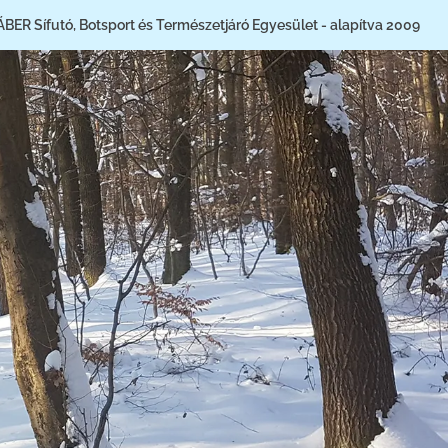
ÁBER Sífutó, Botsport és Természetjáró Egyesület - alapítva 2009