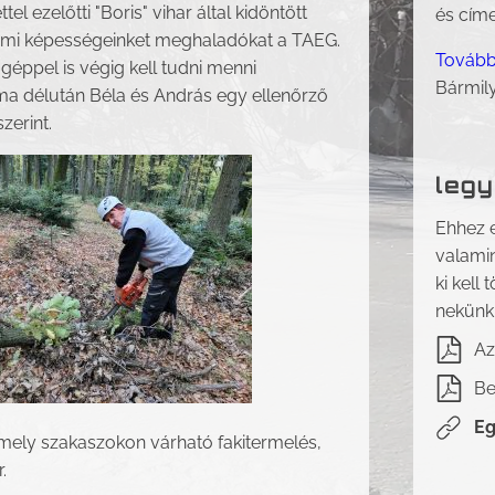
l ezelőtti "Boris" vihar által kidöntött
és címe
 a mi képességeinket meghaladókat a TAEG.
Tovább
 géppel is végig kell tudni menni
Bármil
a délután Béla és András egy ellenőrző
zerint.
legy
Ehhez e
valami
ki kell 
nekünk!
Az
Be
Eg
mely szakaszokon várható fakitermelés,
.