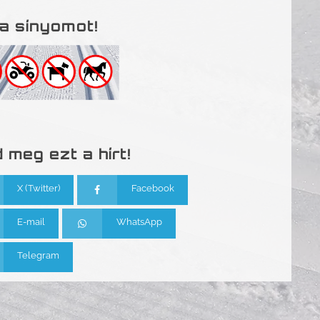
a sínyomot!
 meg ezt a hírt!
X (Twitter)
Facebook
E-mail
WhatsApp
Telegram