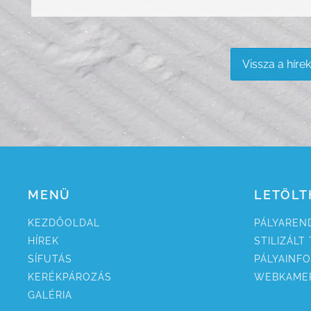
Vissza a híre
MENÜ
LETÖLT
KEZDŐ­OLDAL
PÁLYA­RE
HÍREK
STILI­ZÁLT
SÍ­FUTÁS
PÁLYA­INF
KERÉK­PÁROZÁS
WEB­KAME
GALÉRIA