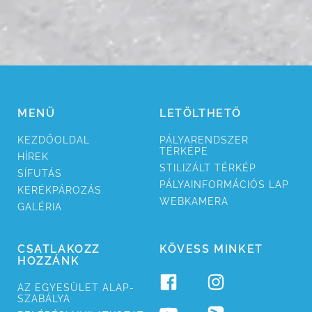
MENÜ
LETÖLTHETŐ
KEZDŐ­OLDAL
PÁLYA­RENDSZER
TÉRKÉPE
HÍREK
STILI­ZÁLT TÉRKÉP
SÍ­FUTÁS
PÁLYA­INFORMÁCIÓS LAP
KERÉK­PÁROZÁS
WEB­KAMERA
GALÉRIA
CSATLAKOZZ
KÖVESS MINKET
HOZZÁNK
AZ EGYESÜ­LET ALAP­
SZABÁLYA