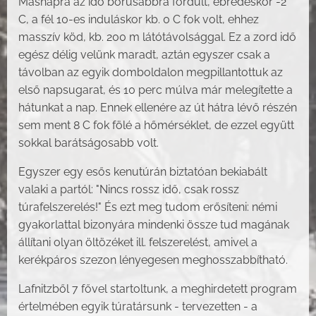
Másnapra az idő borúsabbra fordult, ébredéskor -2
C, a fél 10-es induláskor kb. 0 C fok volt, ehhez
masszív köd, kb. 200 m látótávolsággal. Ez a zord idő
egész délig velünk maradt, aztán egyszer csak a
távolban az egyik domboldalon megpillantottuk az
első napsugarat, és 10 perc múlva már melegítette a
hátunkat a nap. Ennek ellenére az út hátra lévő részén
sem ment 8 C fok fölé a hőmérséklet, de ezzel együtt
sokkal barátságosabb volt.
Egyszer egy esős kenutúrán biztatóan bekiabált
valaki a partól: "Nincs rossz idő, csak rossz
túrafelszerelés!" És ezt meg tudom erősíteni: némi
gyakorlattal bizonyára mindenki össze tud magának
állítani olyan öltözéket ill. felszerelést, amivel a
kerékpáros szezon lényegesen meghosszabbítható.
Lafnitzből 7 fővel startoltunk, a meghirdetett program
értelmében egyik túratársunk - tervezetten - a