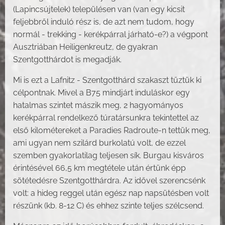
(Lapincsújtelek) településen van (van egy kicsit
feljebbről induló rész is, de azt nem tudom, hogy
normál - trekking - kerékpárral járható-e?) a végpont
Ausztriában Heiligenkreutz, de gyakran
Szentgotthárdot is megadják.
Mi is ezt a Lafnitz - Szentgotthárd szakaszt tűztük ki
célpontnak. Mivel a B75 mindjárt induláskor egy
hatalmas szintet mászik meg, 2 hagyományos
kerékpárral rendelkező túratársunkra tekintettel az
első kilométereket a Paradies Radroute-n tettük meg,
ami ugyan nem szilárd burkolatú volt, de ezzel
szemben gyakorlatilag teljesen sík. Burgau kisváros
érintésével 66,5 km megtétele után értünk épp
sötétedésre Szentgotthárdra. Az idővel szerencsénk
volt: a hideg reggel után egész nap napsütésben volt
részünk (kb. 8-12 C) és ehhez szinte teljes szélcsend.