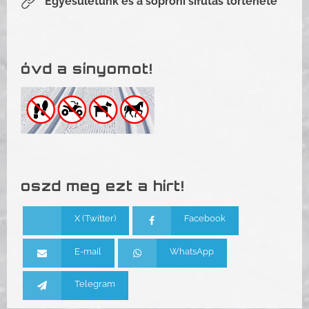
Egyesületünk és a soproni sífutás története
óvd a sínyomot!
oszd meg ezt a hírt!
X (Twitter)
Facebook
E-mail
WhatsApp
Telegram