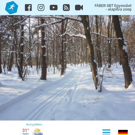
FÁBER SBT Egyesület
- alapítva 2009