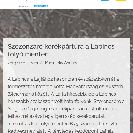
Szezonzáró kerékpártúra a Lapincs
folyó mentén
2024.11.10. |
szerző:
Kubinszky András
A Lapincs a Lajtához hasonlóan évszázadokon át a
természetes határt alkotta Magyarország és Ausztria
(Steiermark) között. A Lajta híresebb, de a Lapincs
hosszabb szakaszon volt határfolyónk. Szerencsére a
"sógorok" a jó mg. és kerékpáros infrastruktúrájuk
felhasználásával egy igen szép kerékpárutat
alakítottak ki e folyó mentén B75 szám és Lafnitztal
Radweg név alatt. A tényleges kezdőpont Lafnitz