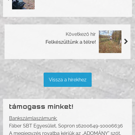
Következő hír
Felkészültünk a télre!
Vissza a hírekhez
támogass minket!
Bankszámlaszámunk:
Fáber SBT Egyesület, Sopron 16200649-10006636
A megjegyzés rovatba kérjük az „ADOMÁNY” szót,