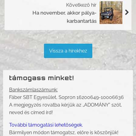
Következő hír
Ha november, akkor pálya-
karbantartás
Vissza a hírekhez
támogass minket!
Bankszámlaszámunk:
Fáber SBT Egyesület, Sopron 16200649-10006636
A megjegyzés rovatba kérjük az „ADOMÁNY” szót,
neved és címed írd!
További támogatási lehetőségek.
Bármilyen módon támogatsz, előre is köszönjük!