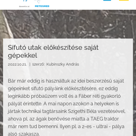
Sífutó utak előkészítése saját
gépekkel
2022.10.21. |
szerző:
Kubinszky András
Bár már eddig is használtuk az idei beszerzésű saját
gépeinket sífutó pályáink előkészítésére, ez eddig
leginkább próbaüzem volt és a Fáber réti gyakorló
pályát érintette. A mai napon azokon a helyeken is
jártak technikai tagtársaink Szigethi Béla vezetésével,
ahova pl. az ágak benövése miatta a TAEG traktor
már nem tud bemenni. Ilyen pl. a 2-es - ultrai - pálya
alsó szakasza.