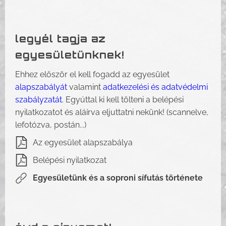
legyél tagja az
egyesületünknek!
Ehhez először el kell fogadd az egyesület
alapszabályát
valamint
adatkezelési és adatvédelmi
szabályzatát
. Egyúttal ki kell tölteni a belépési
nyilatkozatot és aláírva eljuttatni nekünk! (scannelve,
lefotózva, postán...)
Az egyesület alapszabálya
Belépési nyilatkozat
Egyesületünk és a soproni sífutás története