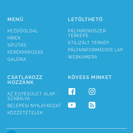
MENÜ
LETÖLTHETŐ
KEZDŐ­OLDAL
PÁLYA­RENDSZER
TÉRKÉPE
HÍREK
STILI­ZÁLT TÉRKÉP
SÍ­FUTÁS
PÁLYA­INFORMÁCIÓS LAP
KERÉK­PÁROZÁS
WEB­KAMERA
GALÉRIA
CSATLAKOZZ
KÖVESS MINKET
HOZZÁNK
AZ EGYESÜ­LET ALAP­
SZABÁLYA
BELÉPÉSI NYILAT­KOZAT
KÖZZÉ­TÉTELEK