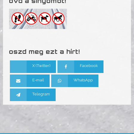
óvd a sínyomot!
oszd meg ezt a hírt!
X (Twitter)
Facebook
E-mail
WhatsApp
Telegram